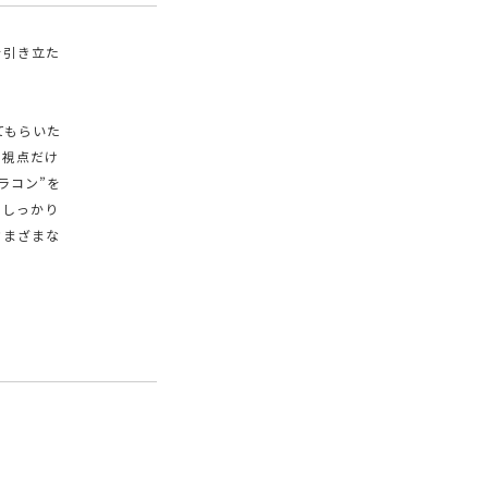
を引き立た
てもらいた
の視点だけ
ラコン”を
のしっかり
さまざまな