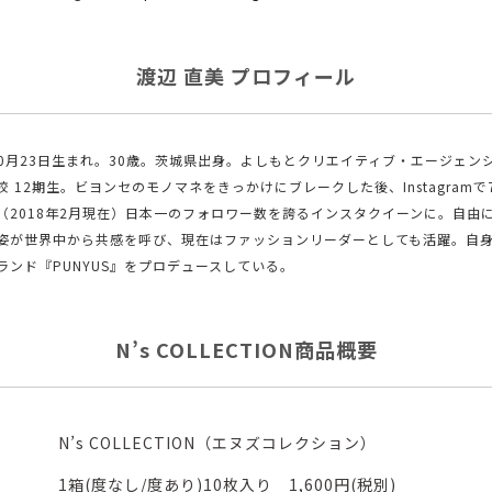
渡辺 直美 プロフィール
年10月23日生まれ。30歳。茨城県出身。よしもとクリエイティブ・エージェン
校 12期生。ビヨンセのモノマネをきっかけにブレークした後、Instagramで
（2018年2月現在）日本一のフォロワー数を誇るインスタクイーンに。自由
姿が世界中から共感を呼び、現在はファッションリーダーとしても活躍。自
ランド『PUNYUS』をプロデュースしている。
N’s COLLECTION商品概要
N’s COLLECTION（エヌズコレクション）
1箱(度なし/度あり)10枚入り 1,600円(税別)