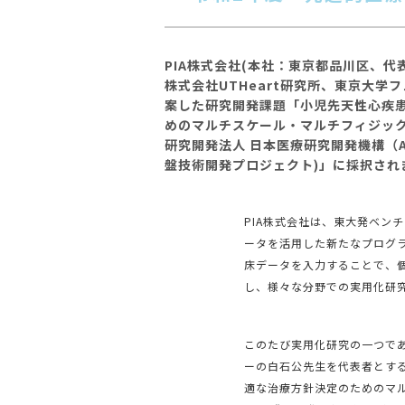
PIA株式会社(本社：東京都品川区、
株式会社UTHeart研究所、東京⼤
案した研究開発課題「⼩児先天性⼼疾患
めのマルチスケール・マルチフィジックス
研究開発法⼈ ⽇本医療研究開発機構（A
盤技術開発プロジェクト)」に採択され
PIA株式会社は、東⼤発ベンチ
ータを活⽤した新たなプログ
床データを⼊⼒することで、
し、様々な分野での実⽤化研
このたび実⽤化研究の⼀つで
ーの⽩⽯公先⽣を代表者とす
適な治療⽅針決定のためのマル