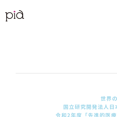
世界
国⽴研究開発法⼈⽇
令和2年度「先進的医