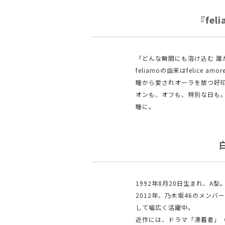
『fe
「どんな瞬間にも溶け込む 誰
feliamoの由来はfelice am
瞳から愛されオーラを放つ好
オンも、オフも、特別な日も
瞳に。
1992年8月20日生まれ、A型
2012年、乃木坂46のメンバ
して幅広く活躍中。
近作には、ドラマ「漂着者」（