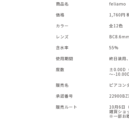
商品名
felia
価格
1,760円
カラー
全12色
レンズ
BC8.6mm
含水率
55%
使用期間
終日装用
度数
±0.00D
～-10.0
販売名
ピアコン
承認番号
22900BZ
販売ルート
10月6
雑貨ショ
※一部お