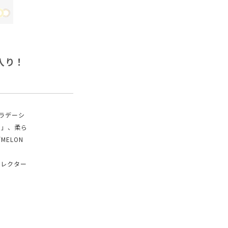
入り！
ラデーシ
）」、柔ら
ELON
ィレクター