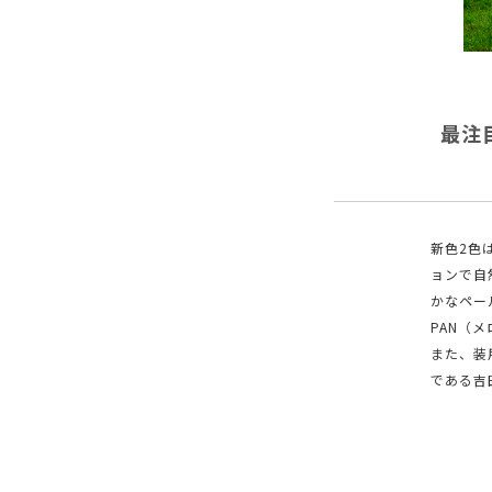
最注
新色2色
ョンで自
かなペー
PAN（
また、装
である吉