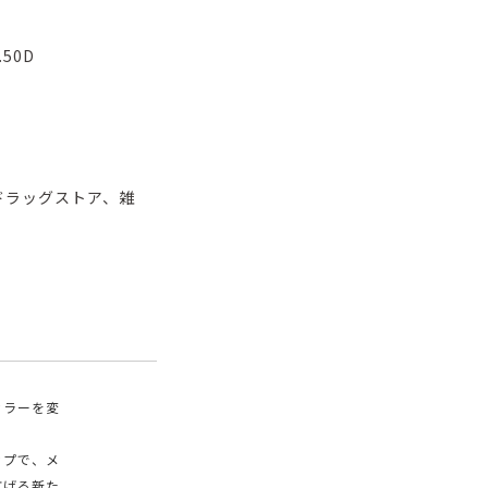
.50D
ドラッグストア、雑
カラーを変
ップで、メ
広げる新た