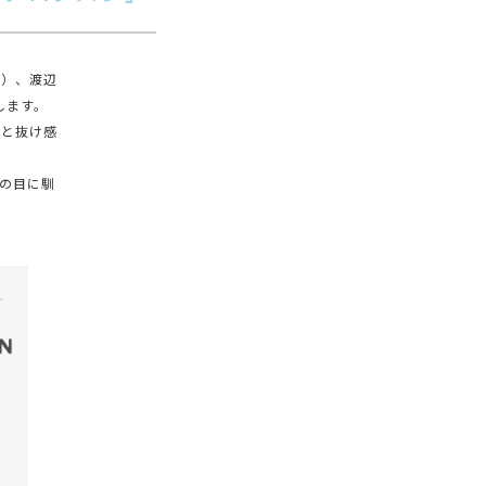
木）、渡辺
します。
感と抜け感
元の目に馴