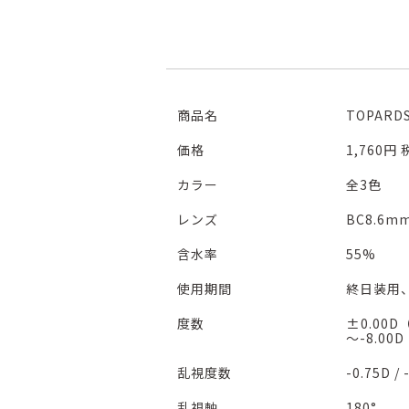
商品名
TOPAR
価格
1,760円
カラー
全3色
レンズ
BC8.6m
含水率
55%
使用期間
終日装用
度数
±0.00D
～-8.00
乱視度数
-0.75D / 
乱視軸
180°