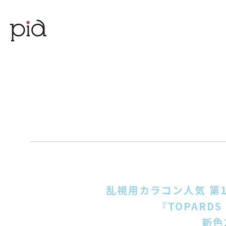
乱視用カラコン人気 第
『TOPARD
新色