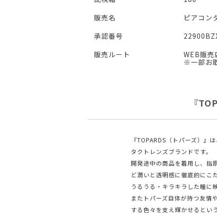
販売名
ピアコン
承認番号
22900BZ
販売ルート
WEB販
※一部お
『TO
『TOPARDS（トパーズ）
タクトレンズブランドです。
開発途中の商品を着用し、指原
ど潤いと透明感に徹底的にこ
うるうる・キラキラした瞳に
またトパーズ⾃体が持つ友情
する色々を支え輝かせるとい