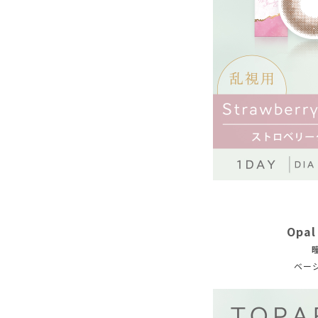
Opa
ベー