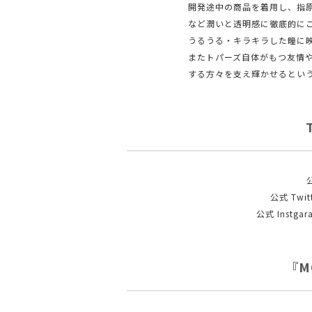
開発途中の商品を着用し、指原
など潤いと透明感に徹底的に
うるうる・キラキラした瞳に
またトパーズ自体がもつ友情
する方々を支え輝かせるとい
公式 Twit
公式 Instga
『M