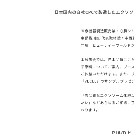
⽇本国内の⾃社CPCで製造したエクソ
医療機器製造販売業・⼼臓シミ
京都品川区 代表取締役：中
⾨展「ビューティーワールド
本展⽰会では、⽇本品質にこ
品原料についてご案内、ブー
ご体験いただけます。また、
「VECEL」のサンプルプレ
「⾼品質なエクソソーム化粧
たい」などあらゆるご相談に
おります。
PIAの