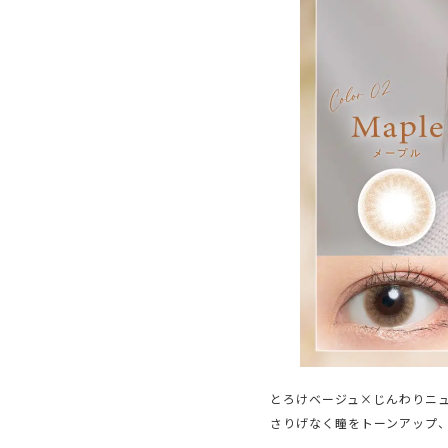
とろけベージュ×じんわりニ
さりげなく瞳をトーンアップ