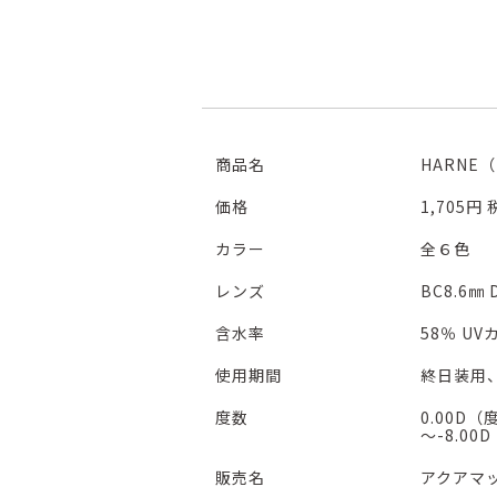
商品名
HARNE
価格
1,705円
カラー
全６色
レンズ
BC8.6㎜ 
含水率
58％ UV
使用期間
終日装用
度数
0.00D（度
～-8.00
販売名
アクアマ