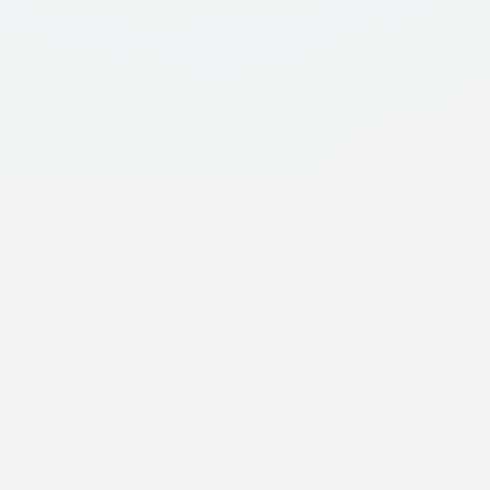
PIA株式会社
PIA Co.,Ltd.
〒141-0032 東京都品川区大崎1-2-2
アートヴィレッジ大崎 セントラルタワー10F
Tel. 03-6417-0220（代表）
Company