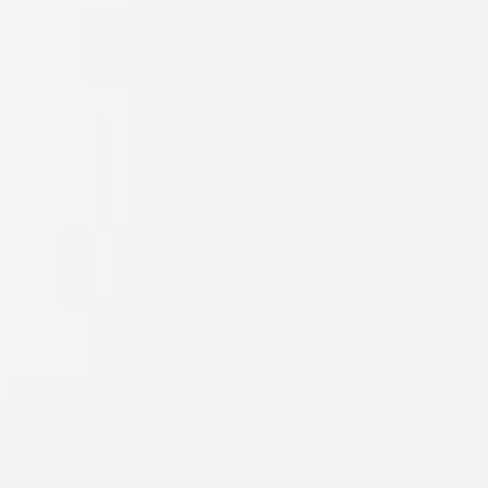
PIA株式会社
PIA Co.,Ltd.
〒141-0032 東京都品川区大崎1-2-2
アートヴィレッジ大崎 セントラルタワー10F
Tel. 03-6417-0220（代表）