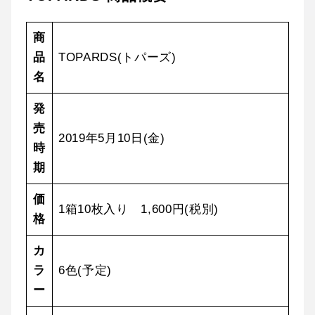
商
品
TOPARDS(トパーズ)
名
発
売
2019年5月10日(金)
時
期
価
1箱10枚入り 1,600円(税別)
格
カ
ラ
6色(予定)
ー