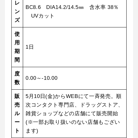
レ
BC8.6 DIA14.2/14.5㎜ 含水率 38％
ン
UVカット
ズ
使
用
1日
期
間
度
0.00～-10.00
数
販
5月10日(金)からWEBにて一斉発売。順
売
次コンタクト専門店、ドラッグストア、
ル
雑貨ショップなどの店舗にて販売開始
ー
(※一部お取り扱いのない店舗もござい
ト
ます)