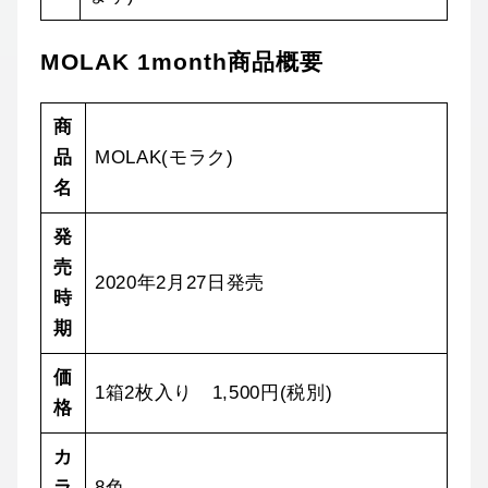
MOLAK 1month商品概要
商
品
MOLAK(モラク)
名
発
売
2020年2月27日発売
時
期
価
1箱2枚入り 1,500円(税別)
格
カ
ラ
8色