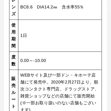
レ
ン
BC8.6 DIA14.2㎜ 含水率55％
ズ
使
用
1日
期
間
度
0.00～-10.00
数
WEBサイト及び一部ドン・キホーテ店
販
舗にて発売中。2020年2月27日より、順
売
次コンタクト専門店、ドラッグストア、
ル
雑貨ショップなどの店舗にて販売開始
ー
(※一部お取り扱いのない店舗もござい
ト
ます)