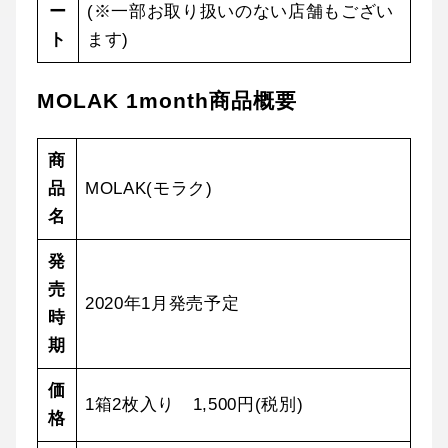
ー
(※一部お取り扱いのない店舗もござい
ト
ます)
MOLAK 1month商品概要
商
品
MOLAK(モラク)
名
発
売
2020年1月発売予定
時
期
価
1箱2枚入り 1,500円(税別)
格