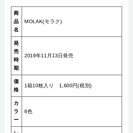
商
品
MOLAK(モラク)
名
発
売
2019年11月13日発売
時
期
価
1箱10枚入り 1,600円(税別)
格
カ
ラ
6色
ー