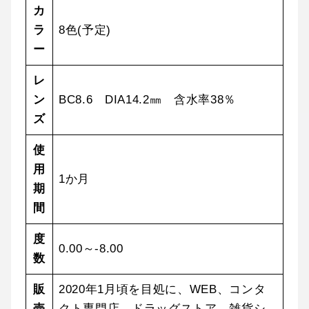
カ
ラ
8色(予定)
ー
レ
ン
BC8.6 DIA14.2㎜ 含水率38％
ズ
使
用
1か月
期
間
度
0.00～-8.00
数
販
2020年1月頃を目処に、WEB、コンタ
売
クト専門店、ドラッグストア、雑貨シ