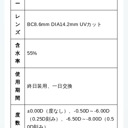
ー
レ
ン
BC8.6mm DIA14.2mm UVカット
ズ
含
水
55%
率
使
用
終日装用、⼀日交換
期
間
±0.00D（度なし）、-0.50D～-6.00D
度
（0.25D刻み）、-6.50D～-8.00D（0.5
数
0D刻み）