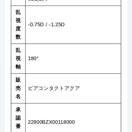
乱
視
-0.75D / -1.25D
度
数
乱
視
180°
軸
販
売
ピアコンタクトアクア
名
承
認
22900BZX00118000
番