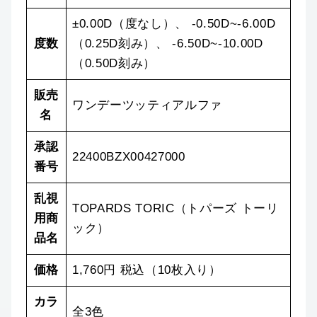
±0.00D（度なし）、 -0.50D~-6.00D
度数
（0.25D刻み）、 -6.50D~-10.00D
（0.50D刻み）
販売
ワンデーツッティアルファ
名
承認
22400BZX00427000
番号
乱視
TOPARDS TORIC（トパーズ トーリ
用商
ック）
品名
価格
1,760円 税込（10枚入り）
カラ
全3色