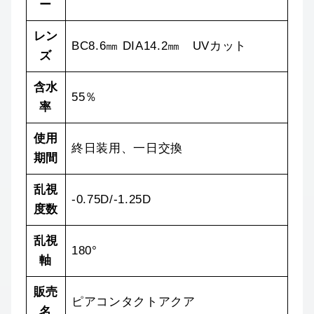
ー
レン
BC8.6㎜ DIA14.2㎜ UVカット
ズ
含水
55％
率
使用
終日装用、一日交換
期間
乱視
-0.75D/-1.25D
度数
乱視
180°
軸
販売
ピアコンタクトアクア
名