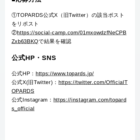
①TOPARDS公式X（旧Twitter）の該当ポスト
をリポスト
②
https://social-camp.com/01mxowdzfNeCPB
Zxb63BKQ
で結果を確認
公式HP・SNS
公式HP：
https://www.topards.jp/
公式X(旧Twitter)：
https://twitter.com/OfficialT
OPARDS
公式Instagram：
https://instagram.com/topard
s_official