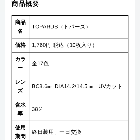
商品概要
商品
TOPARDS（トパーズ）
名
価格
1,760円 税込（10枚入り）
カラ
全17色
ー
レン
BC8.6㎜ DIA14.2/14.5㎜ UVカット
ズ
含水
38％
率
使用
終日装用、一日交換
期間