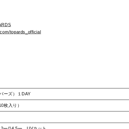
PARDS
.com/topards_official
トパーズ）１DAY
（10枚入り）
14.2㎜/14.5㎜ UVカット