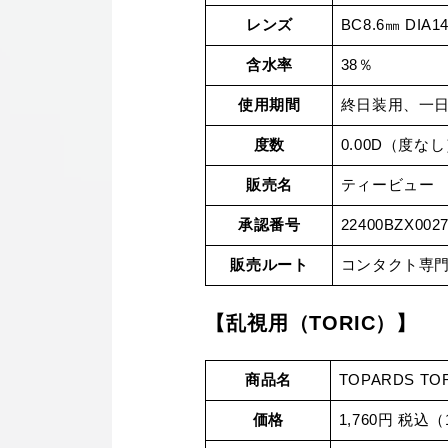
レンズ
BC8.6㎜ DIA1
含水率
38％
使用期間
終日装用、一
度数
0.00D（度なし）
販売名
ティービュー
承認番号
22400BZX0027
販売ルート
コンタクト専
【乱視用（TORIC）】
商品名
TOPARDS 
価格
1,760円 税込