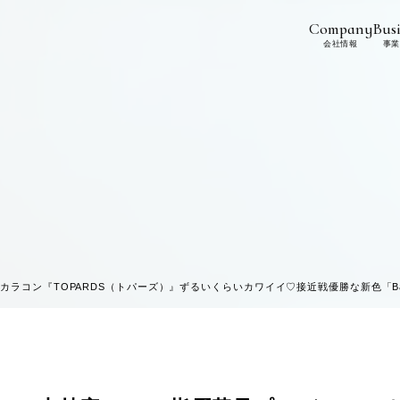
Company
Busi
会社情報
事業
ラコン『TOPARDS（トパーズ）』ずるいくらいカワイイ♡接近戦優勝な新色「Bab