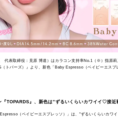
区 代表取締役：見原 博道）はカラコン支持率No.1（※）指原
（トパーズ）』より、新色「Baby Espresso（ベイビーエス
『TOPARDS』、新色は”ずるいくらいカワイイ♡接近
y Espresso（ベイビーエスプレッソ）」は、”ずるいくらいカ