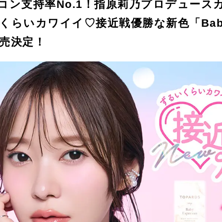
ン支持率No.1！指原莉乃プロデュースカ
らいカワイイ♡接近戦優勝な新色「Baby 
売決定！