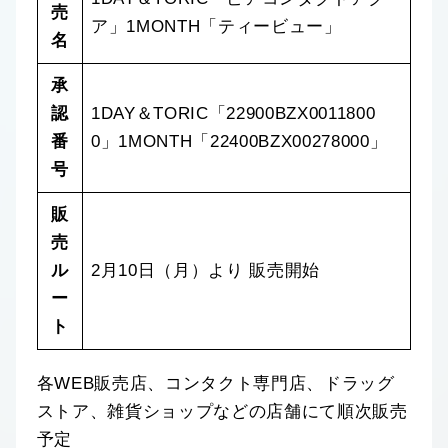
売
ア」1MONTH「ティービュー」
名
承
認
1DAY＆TORIC「22900BZX0011800
番
0」1MONTH「22400BZX00278000」
号
販
売
ル
2月10日（月）より 販売開始
ー
ト
各WEB販売店、コンタクト専門店、ドラッグ
ストア、雑貨ショップなどの店舗にて順次販売
予定