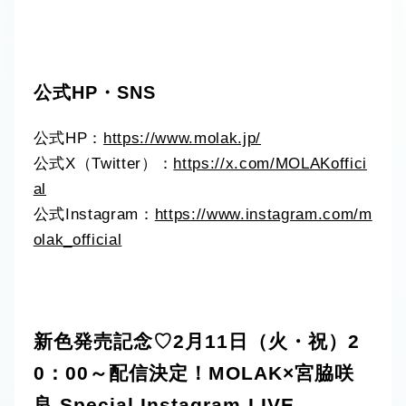
公式HP・SNS
公式HP：
https://www.molak.jp/
公式X（Twitter）：
https://x.com/MOLAKoffici
al
公式Instagram：
https://www.instagram.com/m
olak_official
新色発売記念♡2月11日（火・祝）2
0：00～配信決定！MOLAK×宮脇咲
良 Special Instagram LIVE