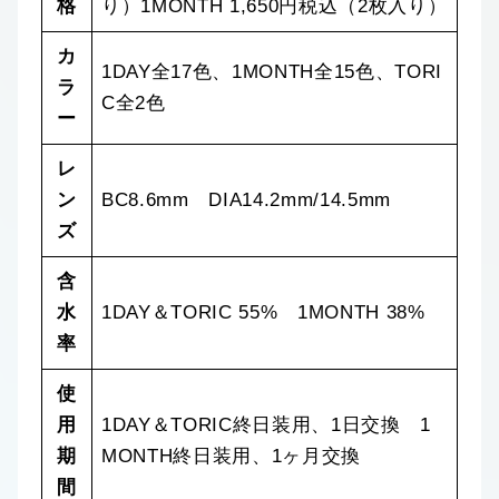
格
り）1MONTH 1,650円税込（2枚入り）
カ
1DAY全17色、1MONTH全15色、TORI
ラ
C全2色
ー
レ
ン
BC8.6mm DIA14.2mm/14.5mm
ズ
含
水
1DAY＆TORIC 55% 1MONTH 38%
率
使
用
1DAY＆TORIC終日装用、1日交換 1
期
MONTH終日装用、1ヶ月交換
間