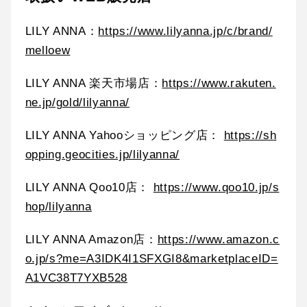
LILY ANNA：
https://www.lilyanna.jp/c/brand/
melloew
LILY ANNA 楽天市場店：
https://www.rakuten.
ne.jp/gold/lilyanna/
LILY ANNA Yahooショッピング店：
https://sh
opping.geocities.jp/lilyanna/
LILY ANNA Qoo10店：
https://www.qoo10.jp/s
hop/lilyanna
LILY ANNA Amazon店：
https://www.amazon.c
o.jp/s?me=A3IDK4I1SFXGI8&marketplaceID=
A1VC38T7YXB528