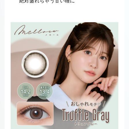
絶対盛れちゃう甘い瞳に