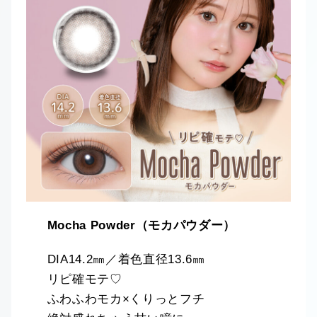
Mocha Powder（モカパウダー）
DIA14.2㎜／着色直径13.6㎜
リピ確モテ♡
ふわふわモカ×くりっとフチ