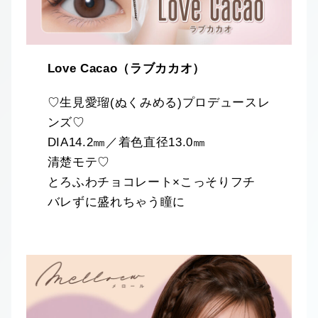
Love Cacao（ラブカカオ）
♡生見愛瑠(ぬくみめる)プロデュースレ
ンズ♡
DIA14.2㎜／着色直径13.0㎜
清楚モテ♡
とろふわチョコレート×こっそりフチ
バレずに盛れちゃう瞳に