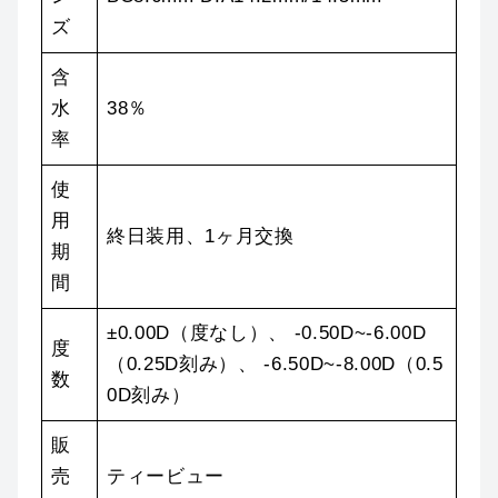
ズ
含
水
38％
率
使
用
終日装用、1ヶ月交換
期
間
±0.00D（度なし）、 -0.50D~-6.00D
度
（0.25D刻み）、 -6.50D~-8.00D（0.5
数
0D刻み）
販
売
ティービュー