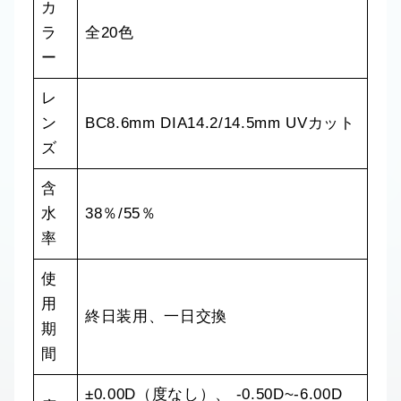
カ
ラ
全20色
ー
レ
ン
BC8.6mm DIA14.2/14.5mm UVカット
ズ
含
水
38％/55％
率
使
用
終日装用、一日交換
期
間
±0.00D（度なし）、 -0.50D~-6.00D