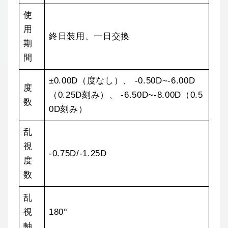
使
用
終日装用、一日交換
期
間
±0.00D（度なし）、 -0.50D~-6.00D
度
（0.25D刻み）、 -6.50D~-8.00D（0.5
数
0D刻み）
乱
視
-0.75D/-1.25D
度
数
乱
視
180°
軸