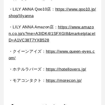
・LILY ANNA Qoo10店：
https://www.qoo10.jp/
shop/lilyanna
・LILY ANNA Amazon店：
https://www.amazo
n.co.jp/s?me=A3IDK4I1SFXGI8&marketplaceI
D=A1VC38T7YXB528
・クイーンアイズ：
https://www.queen-eyes.c
om/
・ホテルラバーズ：
https://hotellovers.jp/
・モアコンタクト：
https://morecon.jp/