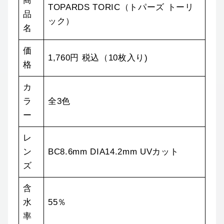
商
TOPARDS TORIC（トパーズ トーリ
品
ック）
名
価
1,760円 税込（10枚入り)
格
カ
ラ
全3色
ー
レ
ン
BC8.6mm DIA14.2mm UVカット
ズ
含
水
55％
率