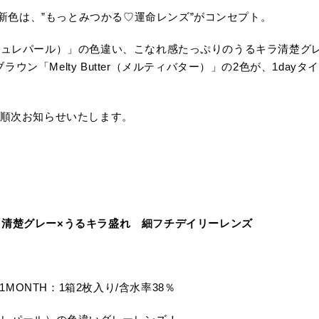
望の新色は、”もっとみつかる♡運命レンズ”がコンセプト。
l（ブリュレパール）」の色違い、こなれ感たっぷりのうるキラ清楚グレー「
ン「Melty Butter（メルティバター）」の2色が、1dayタ
り順次お知らせいたします。
清楚グレー×うるキラ盛れ
細フチデイリーレンズ
 1MONTH：1箱2枚入り/含水率38％