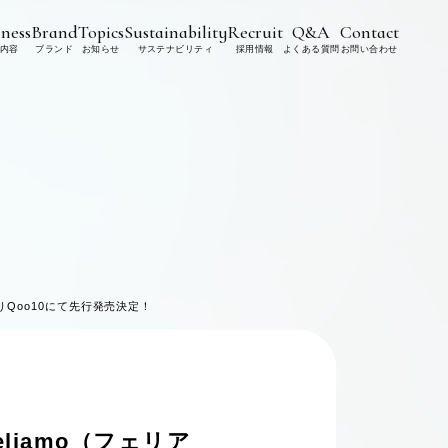
ness
Brand
Topics
Sustainability
Recruit
Q&A
Contact
内容
ブランド
お知らせ
サステナビリティ
採用情報
よくある質問
お問い合わせ
りQoo10にて先行発売決定！
liamo（フェリア