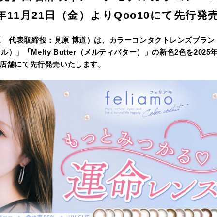
年11月21日（金）よりQoo10にて先行発
区 代表取締役：見原 博道）は、カラーコンタクトレンズブランド『
パール）」「Melty Butter（メルティバター）」の新色2色を20
EB店舗にて先行発売いたします。