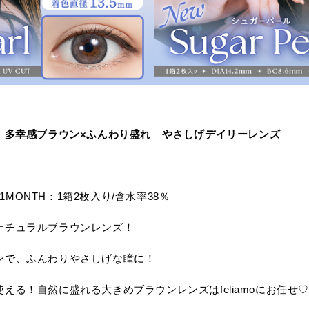
多幸感ブラウン×ふんわり盛れ
やさしげデイリーレンズ
 1MONTH：1箱2枚入り/含水率38％
ナチュラルブラウンレンズ！
ンで、ふんわりやさしげな瞳に！
える！自然に盛れる大きめブラウンレンズはfeliamoにお任せ