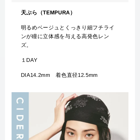
天ぷら（TEMPURA）
明るめベージュとくっきり細フチライ
ンが瞳に立体感を与える高発色レン
ズ。
１DAY
DIA14.2mm 着色直径12.5mm