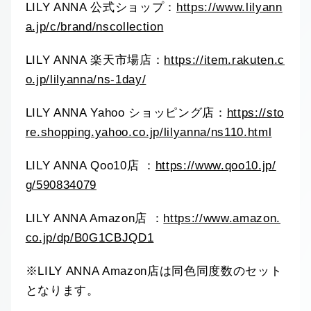
LILY ANNA 公式ショップ：
https://www.lilyann
a.jp/c/brand/nscollection
LILY ANNA 楽天市場店：
https://item.rakuten.c
o.jp/lilyanna/ns-1day/
LILY ANNA Yahoo ショッピング店：
https://sto
re.shopping.yahoo.co.jp/lilyanna/ns110.html
LILY ANNA Qoo10店 ：
https://www.qoo10.jp/
g/590834079
LILY ANNA Amazon店 ：
https://www.amazon.
co.jp/dp/B0G1CBJQD1
※LILY ANNA Amazon店は同色同度数のセット
となります。