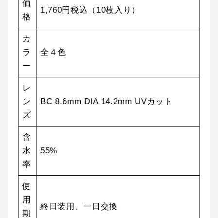
価
1,760円税込（10枚入り）
格
カ
ラ
全４色
ー
レ
ン
BC 8.6mm DIA 14.2mm UVカット
ズ
含
水
55%
率
使
用
終日装用、一日交換
期