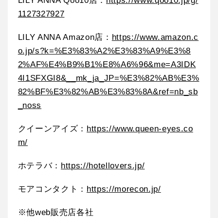
LILY ANNA Qoo10店：
https://www.qoo10.jp/g/
1127327927
LILY ANNA Amazon店：
https://www.amazon.c
o.jp/s?k=%E3%83%A2%E3%83%A9%E3%8
2%AF%E4%B9%B1%E8%A6%96&me=A3IDK
4I1SFXGI8&__mk_ja_JP=%E3%82%AB%E3%
82%BF%E3%82%AB%E3%83%8A&ref=nb_sb
_noss
クイーンアイズ：
https://www.queen-eyes.co
m/
ホテラバ：
https://hotellovers.jp/
モアコンタクト：
https://morecon.jp/
※他web販売店各社