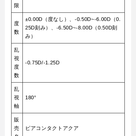
限
±0.00D（度なし）、-0.50D~-6.00D（0.
度
25D刻み）、-6.50D~-8.00D（0.50D刻
数
み）
乱
視
-0.75D/-1.25D
度
数
乱
視
180°
軸
販
売
ピアコンタクトアクア