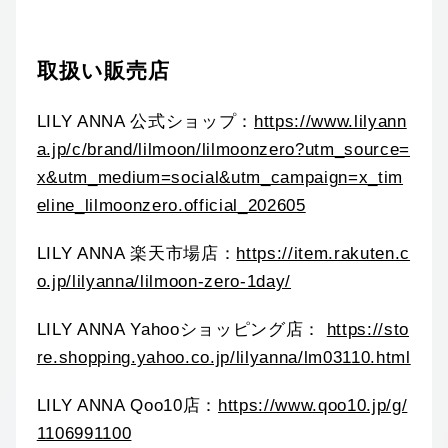
取扱い販売店
LILY ANNA 公式ショップ：
https://www.lilyann
a.jp/c/brand/lilmoon/lilmoonzero?utm_source=
x&utm_medium=social&utm_campaign=x_tim
eline_lilmoonzero.official_202605
LILY ANNA 楽天市場店：
https://item.rakuten.c
o.jp/lilyanna/lilmoon-zero-1day/
LILY ANNA Yahooショッピング店：
https://sto
re.shopping.yahoo.co.jp/lilyanna/lm03110.html
LILY ANNA Qoo10店：
https://www.qoo10.jp/g/
1106991100