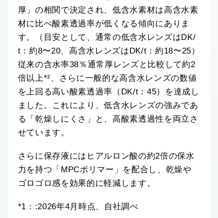
厚」の相関で決定され、低含水素材は高含水素
材に比べ酸素透過率が低くなる傾向にありま
す。（目安として、通常の低含水レンズはDK/
t：約8〜20、高含水レンズはDK/t：約18〜25）
従来の含水率38％通常厚レンズと比較して約2
倍以上*²、さらに一般的な高含水レンズの数値
を上回る高い酸素透過率（DK/t：45）を達成し
ました。これにより、低含水レンズの強みであ
る「乾燥しにくさ」と、高酸素透過性を両立さ
せています。
さらに保存液にはヒアルロン酸の約2倍の保水
力を持つ「MPCポリマー」を配合し、乾燥や
ゴロゴロ感を効果的に軽減します。
*1：:2026年4月時点、自社調べ