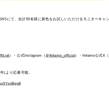
公式SNSにて、合計50名様に新色をお試しいただけるモニターキ
ficial
）・公式Instagram（
＠feliamo_official
）・feliamo公式X
RLより応募可能。
6wu5YsqBeg8