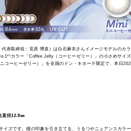
区 代表取締役：見原 博道）は白石麻衣さんイメージモデルのカラー
.1*¹カラー「Coffee Jelly（コーヒーゼリー）」の小さめ
Jelly（ミニコーヒーゼリー）」を全国のドン・キホーテ限定で、本日2
径12.8㎜
llyの小さめサイズです。瞳の印象を引き立てる、うるつやニュアンス