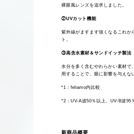
裸眼風レンズを追求しました。
②UVカット機能
紫外線がますます強くなるこれか
ト。
③高含水素材＆サンドイッチ製法
水分を多く含むやわらかい素材で
用することで、眼に影響を与えな
*1：feliamo内比較
*2：UV-A波50％以上、UV-B波9
新商品概要